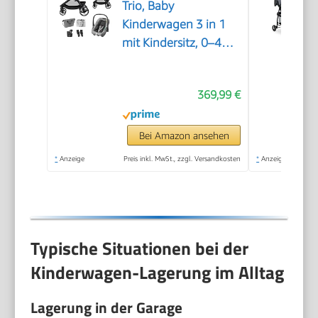
Trio, Baby
Kinderwagen 3 in 1
mit Kindersitz, 0–4
Jahre (0–22 kg),
Einhändig Klappbar,
369,99 €
Kompaktes und
Wendbares
Kinderwagen Set, Mit
Bei Amazon ansehen
CabrioFix S i-Size-
*
Anzeige
Preis inkl. MwSt., zzgl. Versandkosten
*
Anzeige
Kindersitz, Grau
Typische Situationen bei der
Kinderwagen-Lagerung im Alltag
Lagerung in der Garage