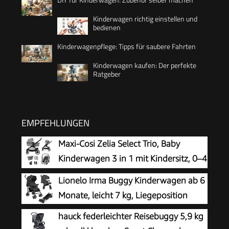
Kinderwagen richtig einstellen und
bedienen
Kinderwagenpflege: Tipps für saubere Fahrten
Kinderwagen kaufen: Der perfekte
Ratgeber
EMPFEHLUNGEN
Maxi-Cosi Zelia Select Trio, Baby
Kinderwagen 3 in 1 mit Kindersitz, 0–4
Jahre (0–22 kg), Einhändig Klappbar,
Lionelo Irma Buggy Kinderwagen ab 6
Kompaktes und Wendbares Kinderwagen Set,
Monate, leicht 7 kg, Liegeposition
Mit CabrioFix S i-Size-Kindersitz, Grau
hauck federleichter Reisebuggy 5,9 kg