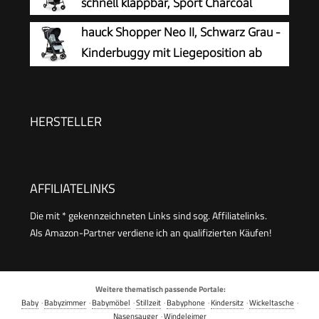
schnell klappbar, Sport Charcoal
hauck Shopper Neo II, Schwarz Grau -
Kinderbuggy mit Liegeposition ab
Geburt bis 22 kg, 2x Tablett mit
Getränkehalter, Einhändig Klein
Zusammenklappbar, Tasche im Verdeck, XL Korb
HERSTELLER
AFFILIATELINKS
Die mit * gekennzeichneten Links sind sog. Affiliatelinks.
Als Amazon-Partner verdiene ich an qualifizierten Käufen!
Weitere thematisch passende Portale:
Baby
·
Babyzimmer
·
Babymöbel
·
Stillzeit
·
Babyphone
·
Kindersitz
·
Wickeltasche
·
Nasensauger
·
Windeleimer