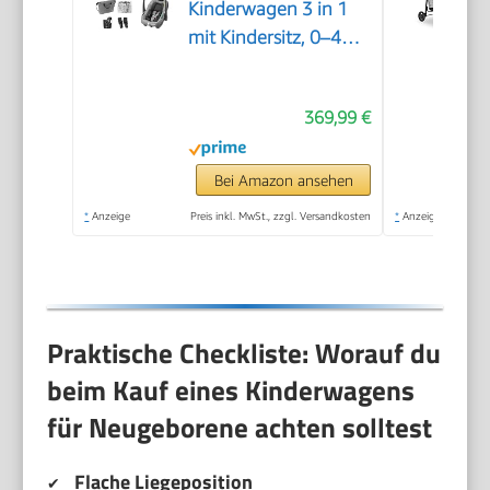
Kinderwagen 3 in 1
mit Kindersitz, 0–4
Jahre (0–22 kg),
Einhändig Klappbar,
369,99 €
Kompaktes und
Wendbares
Kinderwagen Set, Mit
Bei Amazon ansehen
CabrioFix S i-Size-
*
Anzeige
Preis inkl. MwSt., zzgl. Versandkosten
*
Anzeige
Kindersitz, Grau
Praktische Checkliste: Worauf du
beim Kauf eines Kinderwagens
für Neugeborene achten solltest
Flache Liegeposition
✔