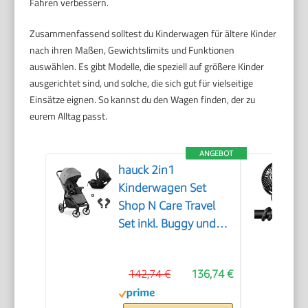
Fahren verbessern.
Zusammenfassend solltest du Kinderwagen für ältere Kinder
nach ihren Maßen, Gewichtslimits und Funktionen
auswählen. Es gibt Modelle, die speziell auf größere Kinder
ausgerichtet sind, und solche, die sich gut für vielseitige
Einsätze eignen. So kannst du den Wagen finden, der zu
eurem Alltag passt.
ANGEBOT
hauck 2in1
Kinderwagen Set
Shop N Care Travel
Set inkl. Buggy und
Babyschale ab Geburt
bis 22 kg, Klein
142,74 €
136,74 €
Zusammenklappbar,
Liegefunktion,