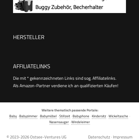
Buggy Zubehör, Becherhalter
Kinderwagen
HERSTELLER
AFFILIATELINKS
Die mit * gekennzeichneten Links sind sog. Affiliatelinks.
Als Amazon-Partner verdiene ich an qualifizierten Käufen!
Weitere thematisch passende Portale:
Baby
·
Babyzimmer
·
Babymöbel
·
Stillzeit
·
Babyphone
·
Kindersitz
·
Wickeltasche
·
Nasensauger
·
Windeleimer
© 2023-2026
Ostsee-Ventures UG
Datenschutz
·
Impressum