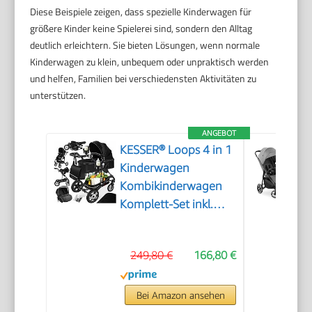
Diese Beispiele zeigen, dass spezielle Kinderwagen für
größere Kinder keine Spielerei sind, sondern den Alltag
deutlich erleichtern. Sie bieten Lösungen, wenn normale
Kinderwagen zu klein, unbequem oder unpraktisch werden
und helfen, Familien bei verschiedensten Aktivitäten zu
unterstützen.
ANGEBOT
KESSER® Loops 4 in 1
Kinderwagen
Kombikinderwagen
Komplett-Set inkl.
Babywanne & Buggy
Sportsitz & Auto-
249,80 €
166,80 €
Babyschale Voll-
Gummireifen
Wickeltasche
Bei Amazon ansehen