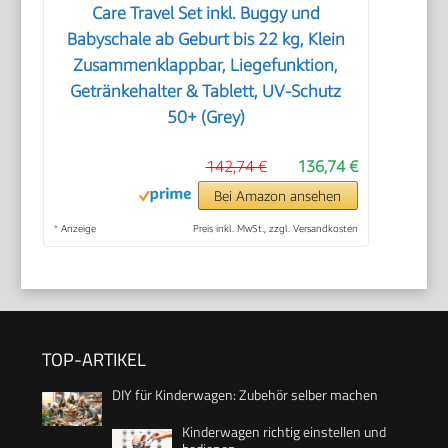
Care Travel Set inkl. Buggy und
Babyschale ab Geburt bis 22 kg, Klein
Zusammenklappbar, Liegefunktion,
Getränkehalter & Tablett, UV-Schutz
50+ (Grey)
142,74 €
136,74 €
Bei Amazon ansehen
*
Anzeige
Preis inkl. MwSt., zzgl. Versandkosten
TOP-ARTIKEL
DIY für Kinderwagen: Zubehör selber machen
Kinderwagen richtig einstellen und