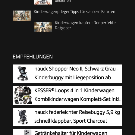
bedienen
Kinderwagenpflege: Tipps für saubere Fahrten
Kinderwagen kaufen: Der perfekte
Ratgeber
EMPFEHLUNGEN
hauck Shopper Neo II, Schwarz Grau -
Kinderbuggy mit Liegeposition ab
Geburt bis 22 kg, 2x Tablett mit
KESSER® Loops 4 in 1 Kinderwagen
Getränkehalter, Einhändig Klein
Kombikinderwagen Komplett-Set inkl.
Zusammenklappbar, Tasche im Verdeck, XL Korb
Babywanne & Buggy Sportsitz & Auto-
hauck federleichter Reisebuggy 5,9 kg
Babyschale Voll-Gummireifen Wickeltasche
schnell klappbar, Sport Charcoal
Regenschutz Kindertisch ECE R129,
Getränkehalter für Kinderwagen
Schwarz/Champagne