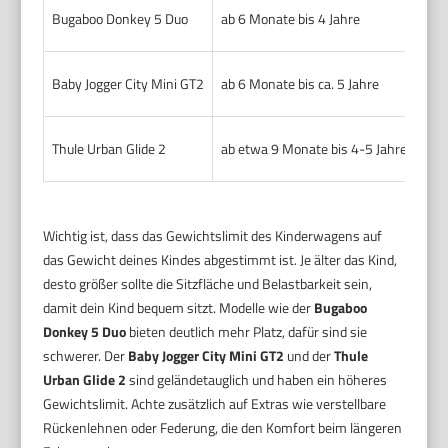
Bugaboo Donkey 5 Duo
ab 6 Monate bis 4 Jahre
22 k
Baby Jogger City Mini GT2
ab 6 Monate bis ca. 5 Jahre
34 
Thule Urban Glide 2
ab etwa 9 Monate bis 4-5 Jahre
34 
Wichtig ist, dass das Gewichtslimit des Kinderwagens auf
das Gewicht deines Kindes abgestimmt ist. Je älter das Kind,
desto größer sollte die Sitzfläche und Belastbarkeit sein,
damit dein Kind bequem sitzt. Modelle wie der
Bugaboo
Donkey 5 Duo
bieten deutlich mehr Platz, dafür sind sie
schwerer. Der
Baby Jogger City Mini GT2
und der
Thule
Urban Glide 2
sind geländetauglich und haben ein höheres
Gewichtslimit. Achte zusätzlich auf Extras wie verstellbare
Rückenlehnen oder Federung, die den Komfort beim längeren