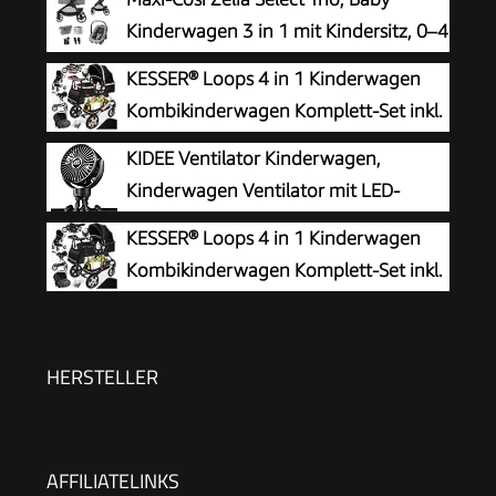
Kinderwagen 3 in 1 mit Kindersitz, 0–4
Jahre (0–22 kg), Einhändig Klappbar,
KESSER® Loops 4 in 1 Kinderwagen
Kompaktes und Wendbares Kinderwagen Set,
Kombikinderwagen Komplett-Set inkl.
Mit CabrioFix S i-Size-Kindersitz, Grau
Babywanne & Buggy Sportsitz & Auto-
KIDEE Ventilator Kinderwagen,
Babyschale Voll-Gummireifen Wickeltasche
Kinderwagen Ventilator mit LED-
Regenschutz Kindertisch ECE R129,
Display, 3 Geschwindigkeiten, USB
KESSER® Loops 4 in 1 Kinderwagen
Schwarz/Champagne
wiederaufladbar, Mini Clip-Ventilator für Baby,
Kombikinderwagen Komplett-Set inkl.
Reise, Outdoor und Schreibtisch, Tiefschwarz
Babywanne & Buggy Sportsitz & Auto-
Babyschale Voll-Gummireifen Wickeltasche
Regenschutz Kindertisch ECE R129,
HERSTELLER
Schwarz/Schwarz
AFFILIATELINKS