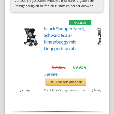
Verlässlich getestete Produkte und klare Angaben zur
Passgenauigkeit helfen dir zusätzlich bei der Auswahl.
ANGEBOT
hauck Shopper Neo II,
Schwarz Grau -
Kinderbuggy mit
Liegeposition ab
Geburt bis 22 kg, 2x
Tablett mit
99,90 €
69,90 €
Getränkehalter,
Einhändig Klein
Zusammenklappbar,
Bei Amazon ansehen
Tasche im Verdeck, XL
*
Anzeige
Preis inkl. MwSt., zzgl. Versandkosten
*
Anzeige
Korb