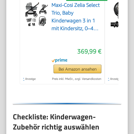
Maxi-Cosi Zelia Select
Trio, Baby
Kinderwagen 3 in 1
mit Kindersitz, 0–4
Jahre (0–22 kg),
Einhändig Klappbar,
369,99 €
Kompaktes und
Wendbares
Kinderwagen Set, Mit
Bei Amazon ansehen
CabrioFix S i-Size-
*
Anzeige
Preis inkl. MwSt., zzgl. Versandkosten
*
Anzeige
Kindersitz, Grau
Checkliste: Kinderwagen-
Zubehör richtig auswählen