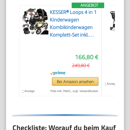
ANGEBOT
KESSER® Loops 4 in 1
Kinderwagen
Kombikinderwagen
Komplett-Set inkl.
Babywanne & Buggy
Sportsitz & Auto-
166,80 €
Babyschale Voll-
Gummireifen
249,80 €
Wickeltasche
Regenschutz
Bei Amazon ansehen
*
Anzeige
Kindertisch ECE R129,
*
Anzeige
Preis inkl. MwSt., zzgl. Versandkosten
Schwarz/Champagne
Checkliste: Worauf du beim Kauf