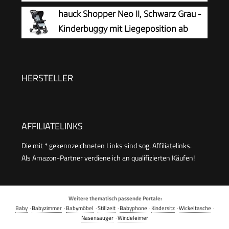
hauck Shopper Neo II, Schwarz Grau -
Kinderbuggy mit Liegeposition ab
Geburt bis 22 kg, 2x Tablett mit
Getränkehalter, Einhändig Klein
Zusammenklappbar, Tasche im Verdeck, XL Korb
HERSTELLER
AFFILIATELINKS
Die mit * gekennzeichneten Links sind sog. Affiliatelinks.
Als Amazon-Partner verdiene ich an qualifizierten Käufen!
Weitere thematisch passende Portale:
Baby
·
Babyzimmer
·
Babymöbel
·
Stillzeit
·
Babyphone
·
Kindersitz
·
Wickeltasche
·
Nasensauger
·
Windeleimer