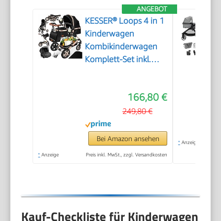
ANGEBOT
KESSER® Loops 4 in 1
Kinderwagen
Kombikinderwagen
Komplett-Set inkl.
Babywanne & Buggy
Sportsitz & Auto-
166,80 €
Babyschale Voll-
Gummireifen
249,80 €
Wickeltasche
Regenschutz
Bei Amazon ansehen
*
Anzeige
Kindertisch ECE R129,
*
Anzeige
Preis inkl. MwSt., zzgl. Versandkosten
Schwarz/Champagne
Kauf-Checkliste für Kinderwagen