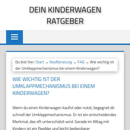
Zum
DEIN KINDERWAGEN
Inhalt
RATGEBER
springen
Du bist hier:
Start
→
Kaufberatung
→
FAQ
→ Wie wichtig ist
der Umklappmechanismus bei einem Kinderwagen?
WIE WICHTIG IST DER
UMKLAPPMECHANISMUS BEI EINEM
KINDERWAGEN?
Wenn du einen Kinderwagen kaufst oder nutzt, begegnet dir
schnell der Umklappmechanismus. Er ist ein entscheidendes
Merkmal, das oft unterschätzt wird. Gerade im Alltag mit
Kindern ist ein flexibler und leicht bedienbarer