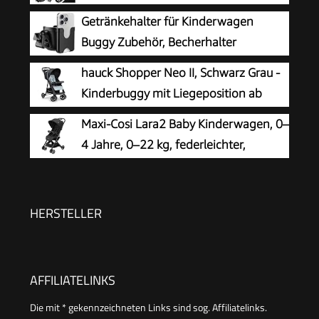
Babywanne & Buggy Sportsitz & Auto-
Getränkehalter für Kinderwagen
Babyschale Voll-Gummireifen Wickeltasche
Buggy Zubehör, Becherhalter
Regenschutz Kindertisch ECE R129,
Kinderwagen
hauck Shopper Neo II, Schwarz Grau -
Schwarz/Schwarz
Kinderbuggy mit Liegeposition ab
Geburt bis 22 kg, 2x Tablett mit
Maxi-Cosi Lara2 Baby Kinderwagen, 0–
Getränkehalter, Einhändig Klein
4 Jahre, 0–22 kg, federleichter,
Zusammenklappbar, Tasche im Verdeck, XL Korb
kompakter Buggy, 3 Liegepositionen,
flache Liegeposition, klein zusammenklappbar,
Schultergurt, Essential Black
HERSTELLER
AFFILIATELINKS
Die mit * gekennzeichneten Links sind sog. Affiliatelinks.