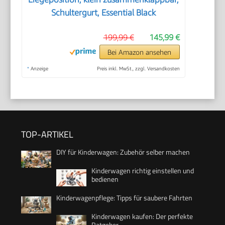
Schultergurt, Essential Black
199,99 €
145,99 €
Bei Amazon ansehen
*
Anzeige
Preis inkl. MwSt., zzgl. Versandkosten
TOP-ARTIKEL
DIY für Kinderwagen: Zubehör selber machen
Kinderwagen richtig einstellen und
bedienen
Kinderwagenpflege: Tipps für saubere Fahrten
Kinderwagen kaufen: Der perfekte
Ratgeber