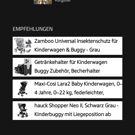
EMPFEHLUNGEN
Zamboo Universal Insektenschutz für
Kinderwagen & Buggy - Grau
Getränkehalter für Kinderwagen
Buggy Zubehör, Becherhalter
Kinderwagen
Maxi-Cosi Lara2 Baby Kinderwagen, 0–
4 Jahre, 0–22 kg, federleichter,
kompakter Buggy, 3 Liegepositionen,
hauck Shopper Neo II, Schwarz Grau -
flache Liegeposition, klein zusammenklappbar,
Kinderbuggy mit Liegeposition ab
Schultergurt, Essential Black
Geburt bis 22 kg, 2x Tablett mit
Getränkehalter, Einhändig Klein