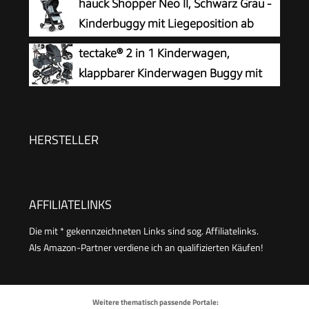
hauck Shopper Neo II, Schwarz Grau -
Rückenlehne, Verdeck & Fußstütze, Babywagen
Kinderbuggy mit Liegeposition ab
mit Sicherheitsgurt bis 15 kg Belastbar (Schwarz)
Geburt bis 22 kg, 2x Tablett mit
tectake® 2 in 1 Kinderwagen,
Getränkehalter, Einhändig Klein
klappbarer Kinderwagen Buggy mit
Zusammenklappbar, Tasche im Verdeck, XL Korb
Liegefunktion, Fußsack,
Getränkehalter, herausnehmbarer Babywanne
und Regenschutz - Anthrazit
HERSTELLER
AFFILIATELINKS
Die mit * gekennzeichneten Links sind sog. Affiliatelinks.
Als Amazon-Partner verdiene ich an qualifizierten Käufen!
Weitere thematisch passende Portale: