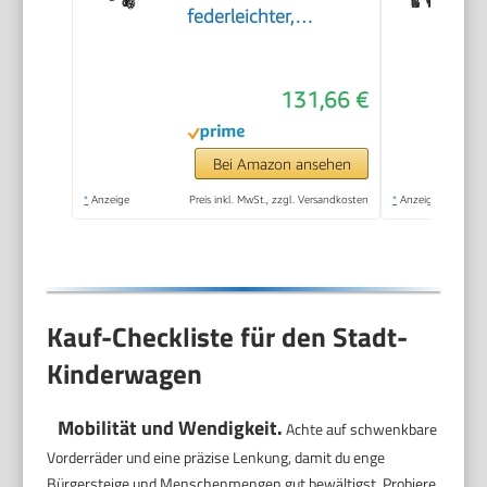
federleichter,
kompakter Buggy, 3
Liegepositionen,
131,66 €
flache Liegeposition,
klein
zusammenklappbar,
Bei Amazon ansehen
Schultergurt, Essential
*
Anzeige
Preis inkl. MwSt., zzgl. Versandkosten
*
Anzeige
Black
Kauf-Checkliste für den Stadt-
Kinderwagen
Mobilität und Wendigkeit.
Achte auf schwenkbare
Vorderräder und eine präzise Lenkung, damit du enge
Bürgersteige und Menschenmengen gut bewältigst. Probiere