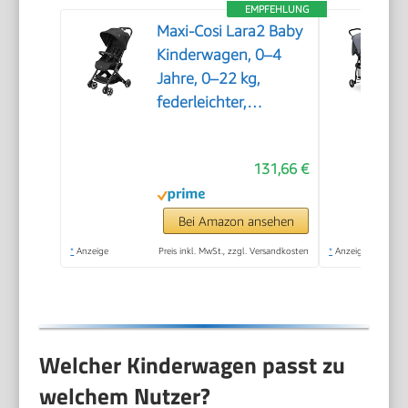
EMPFEHLUNG
Maxi-Cosi Lara2 Baby
Kinderwagen, 0–4
Jahre, 0–22 kg,
federleichter,
kompakter Buggy, 3
Liegepositionen,
131,66 €
flache Liegeposition,
klein
zusammenklappbar,
Bei Amazon ansehen
Schultergurt, Essential
*
Anzeige
Preis inkl. MwSt., zzgl. Versandkosten
*
Anzeige
Black
Welcher Kinderwagen passt zu
welchem Nutzer?