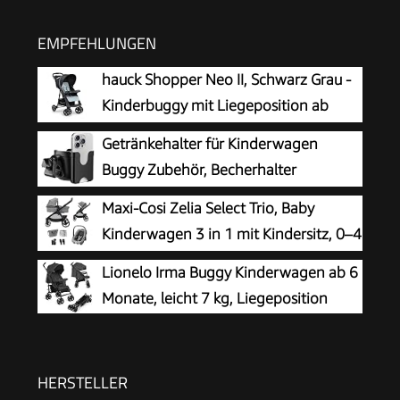
EMPFEHLUNGEN
hauck Shopper Neo II, Schwarz Grau -
Kinderbuggy mit Liegeposition ab
Geburt bis 22 kg, 2x Tablett mit
Getränkehalter für Kinderwagen
Getränkehalter, Einhändig Klein
Buggy Zubehör, Becherhalter
Zusammenklappbar, Tasche im Verdeck, XL Korb
Kinderwagen
Maxi-Cosi Zelia Select Trio, Baby
Kinderwagen 3 in 1 mit Kindersitz, 0–4
Jahre (0–22 kg), Einhändig Klappbar,
Lionelo Irma Buggy Kinderwagen ab 6
Kompaktes und Wendbares Kinderwagen Set,
Monate, leicht 7 kg, Liegeposition
Mit CabrioFix S i-Size-Kindersitz, Grau
HERSTELLER