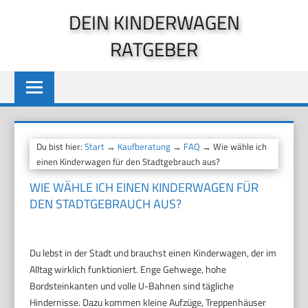
Zum
DEIN KINDERWAGEN
Inhalt
RATGEBER
springen
Du bist hier:
Start
→
Kaufberatung
→
FAQ
→ Wie wähle ich
einen Kinderwagen für den Stadtgebrauch aus?
WIE WÄHLE ICH EINEN KINDERWAGEN FÜR
DEN STADTGEBRAUCH AUS?
Du lebst in der Stadt und brauchst einen Kinderwagen, der im
Alltag wirklich funktioniert. Enge Gehwege, hohe
Bordsteinkanten und volle U-Bahnen sind tägliche
Hindernisse. Dazu kommen kleine Aufzüge, Treppenhäuser