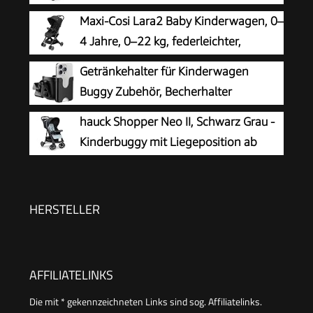
Maxi-Cosi Lara2 Baby Kinderwagen, 0–
4 Jahre, 0–22 kg, federleichter,
kompakter Buggy, 3 Liegepositionen,
Getränkehalter für Kinderwagen
flache Liegeposition, klein zusammenklappbar,
Buggy Zubehör, Becherhalter
Schultergurt, Essential Black
Kinderwagen
hauck Shopper Neo II, Schwarz Grau -
Kinderbuggy mit Liegeposition ab
Geburt bis 22 kg, 2x Tablett mit
Getränkehalter, Einhändig Klein
Zusammenklappbar, Tasche im Verdeck, XL Korb
HERSTELLER
AFFILIATELINKS
Die mit * gekennzeichneten Links sind sog. Affiliatelinks.