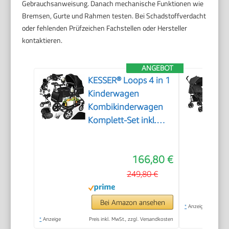
Gebrauchsanweisung. Danach mechanische Funktionen wie
Bremsen, Gurte und Rahmen testen. Bei Schadstoffverdacht
oder fehlenden Prüfzeichen Fachstellen oder Hersteller
kontaktieren.
ANGEBOT
KESSER® Loops 4 in 1
Kinderwagen
Kombikinderwagen
Komplett-Set inkl.
Babywanne & Buggy
Sportsitz & Auto-
166,80 €
Babyschale Voll-
Gummireifen
249,80 €
Wickeltasche
Regenschutz
Bei Amazon ansehen
*
Anzeige
Kindertisch ECE R129,
*
Anzeige
Preis inkl. MwSt., zzgl. Versandkosten
Schwarz/Schwarz