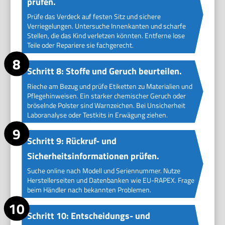
prüfen.
Prüfe das Verdeck auf festen Sitz und sichere
Verriegelungen. Untersuche Innenkanten und scharfe
Stellen, die das Kind verletzen könnten. Entferne lose
Teile oder Repariere sie fachgerecht.
Schritt 8: Stoffe und Geruch beurteilen.
Rieche am Bezug und prüfe Etiketten zu Materialien und
Pflegehinweisen. Ein starker chemischer Geruch oder
bröselnde Polster sind Warnzeichen. Bei Unsicherheit
Laboranalyse oder Testkits in Erwägung ziehen.
Schritt 9: Rückruf- und
Sicherheitsinformationen prüfen.
Suche online nach Modell und Seriennummer. Nutze
Herstellerseiten und Datenbanken wie EU-RAPEX. Frage
beim Händler nach bekannten Problemen.
Schritt 10: Entscheidungs- und