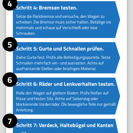
Schritt 4: Bremsen testen.
Setze die Parkbremse und versuche, den Wagen zu
schieben. Die Bremse muss sicher halten. Betätige sie
mehrmals und schaue auf Verschleiß oder lose
Schrauben.
Schritt 5: Gurte und Schnallen prüfen.
Ziehe Gurte fest. Prüfe alle Befestigungspunkte. Teste
Schnallen mehrfach ein- und ausrasten. Achte auf
ausfransende Stellen oder brüchiges Material.
Schritt 6: Räder und Lenkverhalten testen.
Rolle den Wagen auf glattem Boden. Prüfe Reifen auf
Risse und festen Sitz. Achte auf Seitenzug oder
blockierende Vorderräder. Öle bewegliche Teile nur gemäß
Anleitung.
Schritt 7: Verdeck, Haltebügel und Kanten