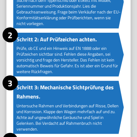
Suche nach dem Typenschild oder Etikett mit Modell,
Seriennummer und Produktionsjahr. Lies die
Gebrauchsanweisung. Frage beim Verkäufer nach der EU-
Konformitätserklärung oder Prüfberichten, wenn sie
nicht vorliegen.
Schritt 2: Auf Prüfzeichen achten.
Prüfe, ob CE und ein Hinweis auf EN 1888 oder ein
Prüfzeichen sichtbar sind. Fehlen diese Angaben, sei
vorsichtig und frage den Hersteller. Das Fehlen ist kein
automatisch Beweis für Gefahr. Es ist aber ein Grund für
weitere Rückfragen.
Schritt 3: Mechanische Sichtprüfung des
Rahmens.
Untersuche Rahmen und Verbindungen auf Risse, Dellen
und Korrosion. Klappe den Wagen mehrfach auf und zu.
Achte auf ungewöhnliche Geräusche und Spiel in
Gelenken. Bei Verdacht auf Rahmenbruch nicht
verwenden.