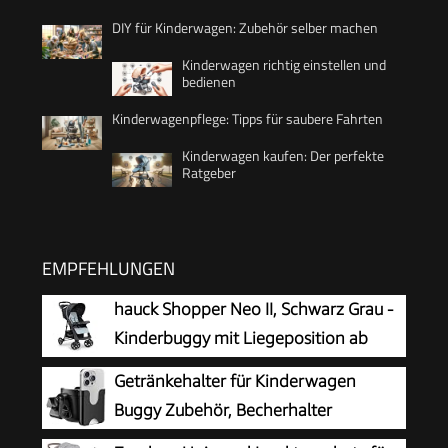
DIY für Kinderwagen: Zubehör selber machen
Kinderwagen richtig einstellen und
bedienen
Kinderwagenpflege: Tipps für saubere Fahrten
Kinderwagen kaufen: Der perfekte
Ratgeber
EMPFEHLUNGEN
hauck Shopper Neo II, Schwarz Grau -
Kinderbuggy mit Liegeposition ab
Geburt bis 22 kg, 2x Tablett mit
Getränkehalter für Kinderwagen
Getränkehalter, Einhändig Klein
Buggy Zubehör, Becherhalter
Zusammenklappbar, Tasche im Verdeck, XL Korb
Kinderwagen