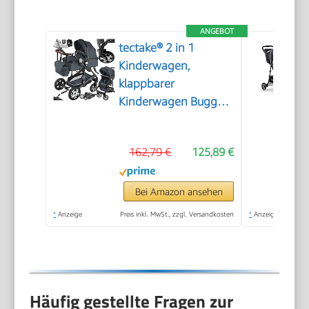
ANGEBOT
tectake® 2 in 1
Kinderwagen,
klappbarer
Kinderwagen Buggy
mit Liegefunktion,
Fußsack,
162,79 €
125,89 €
Getränkehalter,
herausnehmbarer
Babywanne und
Bei Amazon ansehen
Regenschutz -
*
Anzeige
Preis inkl. MwSt., zzgl. Versandkosten
*
Anzeige
Anthrazit
Häufig gestellte Fragen zur