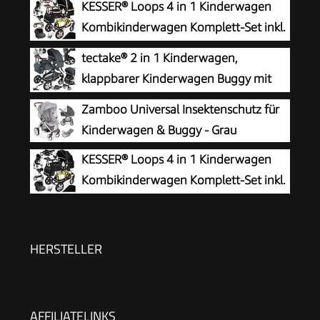
KESSER® Loops 4 in 1 Kinderwagen
Kombikinderwagen Komplett-Set inkl.
Babywanne & Buggy Sportsitz & Auto-
tectake® 2 in 1 Kinderwagen,
Babyschale Voll-Gummireifen Wickeltasche
klappbarer Kinderwagen Buggy mit
Regenschutz Kindertisch ECE R129,
Liegefunktion, Fußsack,
Zamboo Universal Insektenschutz für
Schwarz/Champagne
Getränkehalter, herausnehmbarer Babywanne
Kinderwagen & Buggy - Grau
und Regenschutz - Anthrazit
KESSER® Loops 4 in 1 Kinderwagen
Kombikinderwagen Komplett-Set inkl.
Babywanne & Buggy Sportsitz & Auto-
Babyschale Voll-Gummireifen Wickeltasche
Regenschutz Kindertisch ECE R129,
HERSTELLER
Schwarz/Schwarz
AFFILIATELINKS