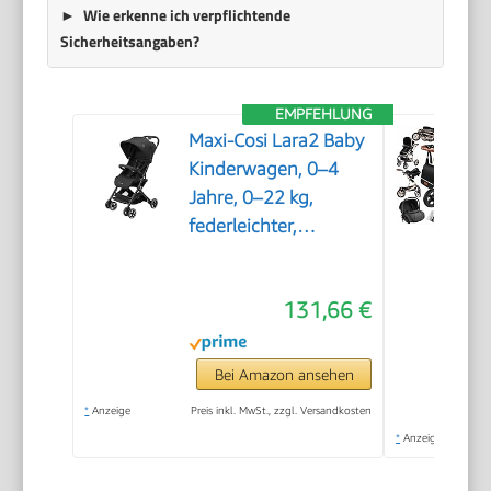
Wie erkenne ich verpflichtende
Sicherheitsangaben?
EMPFEHLUNG
Maxi-Cosi Lara2 Baby
Kinderwagen, 0–4
Jahre, 0–22 kg,
federleichter,
kompakter Buggy, 3
Liegepositionen,
131,66 €
flache Liegeposition,
klein
zusammenklappbar,
Bei Amazon ansehen
Schultergurt, Essential
*
Anzeige
Preis inkl. MwSt., zzgl. Versandkosten
Black
*
Anzeige