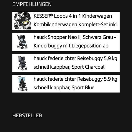
EMPFEHLUNGEN
KESSER® Loops 4 in 1 Kinderwagen
Kombikinderwagen Komplett-Set inkl.
Babywanne & Buggy Sportsitz & Auto-
hauck Shopper Neo II, Schwarz Grau -
Babyschale Voll-Gummireifen Wickeltasche
Kinderbuggy mit Liegeposition ab
Regenschutz Kindertisch ECE R129,
Geburt bis 22 kg, 2x Tablett mit
hauck federleichter Reisebuggy 5,9 kg
Schwarz/Schwarz
Getränkehalter, Einhändig Klein
schnell klappbar, Sport Charcoal
Zusammenklappbar, Tasche im Verdeck, XL Korb
hauck federleichter Reisebuggy 5,9 kg
schnell klappbar, Sport Blue
HERSTELLER