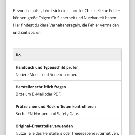
Bevor du kaufst, lohnt sich ein schneller Check. Kleine Fehler
können große Folgen für Sicherheit und Nutzbarkeit haben.
Hier findest du klare Verhaltensregeln, die Fehler vermeiden
und Zeit sparen.
Do
Don’t
Handbuch und Typenschild prüfen
Nur a
Notiere Modell und Seriennummer.
Ohne B
Hersteller schriftlich fragen
Verba
Bitte um E-Mail oder PDF.
Telef
Prüfzeichen und Rückruflisten kontrollieren
Fehle
Suche EN‑Normen und Safety Gate.
Das k
Original-Ersatzteile verwenden
Dritt
Nutze Teile des Herstellers oder freigegebene Alternativen.
Falsch