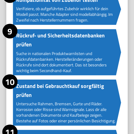
Verifiziere, ob aufgeführtes Zubehör wirklich für dein
Modell passt. Manche Adapter sind modellabhängig. Im
Zweifel nach Herstellernummern fragen.
Rückruf- und Sicherheitsdatenbanken
prüfen
Suche in nationalen Produktwarnlisten und
Rückrufdatenbanken. Herstelleränderungen oder
Rückrufe sind dort dokumentiert. Das ist besonders
wichtig beim Secondhand-Kauf.
Zustand bei Gebrauchtkauf sorgfältig
prüfen
Untersuche Rahmen, Bremsen, Gurte und Räder.
Korrosion oder Risse sind Warnsignale. Lass dir alle
vorhandenen Dokumente und Kaufbelege zeigen.
Bestehe auf Fotos oder einer persönlichen Besichtigung.