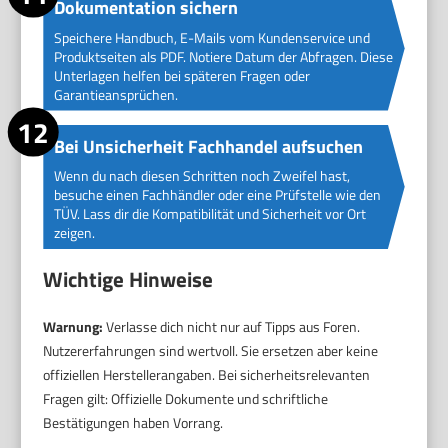
Dokumentation sichern
Speichere Handbuch, E-Mails vom Kundenservice und
Produktseiten als PDF. Notiere Datum der Abfragen. Diese
Unterlagen helfen bei späteren Fragen oder
Garantieansprüchen.
Bei Unsicherheit Fachhandel aufsuchen
Wenn du nach diesen Schritten noch Zweifel hast,
besuche einen Fachhändler oder eine Prüfstelle wie den
TÜV. Lass dir die Kompatibilität und Sicherheit vor Ort
zeigen.
Wichtige Hinweise
Warnung:
Verlasse dich nicht nur auf Tipps aus Foren.
Nutzererfahrungen sind wertvoll. Sie ersetzen aber keine
offiziellen Herstellerangaben. Bei sicherheitsrelevanten
Fragen gilt: Offizielle Dokumente und schriftliche
Bestätigungen haben Vorrang.