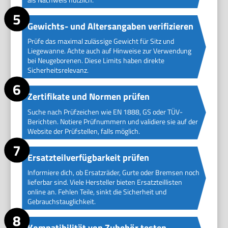
Gewichts- und Altersangaben verifizieren
Prüfe das maximal zulässige Gewicht für Sitz und
Liegewanne. Achte auch auf Hinweise zur Verwendung
bei Neugeborenen. Diese Limits haben direkte
Sicherheitsrelevanz.
Zertifikate und Normen prüfen
Suche nach Prüfzeichen wie EN 1888, GS oder TÜV-
Berichten. Notiere Prüfnummern und validiere sie auf der
Website der Prüfstellen, falls möglich.
Ersatzteilverfügbarkeit prüfen
Informiere dich, ob Ersatzräder, Gurte oder Bremsen noch
lieferbar sind. Viele Hersteller bieten Ersatzteillisten
online an. Fehlen Teile, sinkt die Sicherheit und
Gebrauchstauglichkeit.
Kompatibilität von Zubehör testen