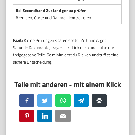
Bei Secondhand Zustand genau prüfen
Nur a
Bremsen, Gurte und Rahmen kontrollieren.
Versc
Fazit:
Kleine Prüfungen sparen später Zeit und Ärger.
Sammle Dokumente, frage schriftlich nach und nutze nur
freigegebene Teile. So minimierst du Risiken und triffst eine
sichere Entscheidung.
Facebook
Twitter
WhatsApp
Telegram
Buffer
Pinterest
LinkedIn
Email