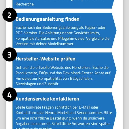
Recherche.
Bedienungsanleitung finden
Suche nach der Bedienungsanleitung als Papier- oder
PDF-Version. Die Anleitung nennt Gewichtslimits,
kompatible Aufsätze und Pflegehinweise. Vergleiche die
Version mit deiner Modellnummer.
Hersteller-Website prüfen
Geh auf die offizielle Website des Herstellers. Suche die
Produktseite, FAQs und das Download-Center. Achte auf
Hinweise zur Kompatibilität von Babyschalen,
Sitzeinlagen und Zubehör.
Kundenservice kontaktieren
Stelle konkrete Fragen schriftlich per E-Mail oder
Kontaktformular. Nenne Modell und Seriennummer. Bitte
um eine schriftliche Bestätigung, wenn du unsichere
Angaben bekommst. Schriftliche Antworten sind später
als Nachweis nützlich.