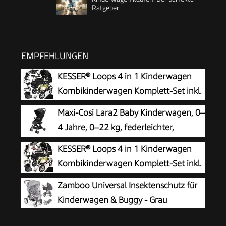
Ratgeber
EMPFEHLUNGEN
KESSER® Loops 4 in 1 Kinderwagen
Kombikinderwagen Komplett-Set inkl.
Babywanne & Buggy Sportsitz & Auto-
Maxi-Cosi Lara2 Baby Kinderwagen, 0–
Babyschale Voll-Gummireifen Wickeltasche
4 Jahre, 0–22 kg, federleichter,
Regenschutz Kindertisch ECE R129,
kompakter Buggy, 3 Liegepositionen,
KESSER® Loops 4 in 1 Kinderwagen
Schwarz/Schwarz
flache Liegeposition, klein zusammenklappbar,
Kombikinderwagen Komplett-Set inkl.
Schultergurt, Essential Black
Babywanne & Buggy Sportsitz & Auto-
Zamboo Universal Insektenschutz für
Babyschale Voll-Gummireifen Wickeltasche
Kinderwagen & Buggy - Grau
Regenschutz Kindertisch ECE R129,
Schwarz/Champagne