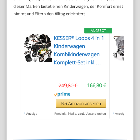
dieser Marken bietet einen Kinderwagen, der Komfort ernst
nimmt und Eltern den Alltag erleichtert.
ANGEBOT
KESSER® Loops 4 in 1
Kinderwagen
Kombikinderwagen
Komplett-Set inkl.
Babywanne & Buggy
Sportsitz & Auto-
249,80 €
166,80 €
Babyschale Voll-
Gummireifen
Wickeltasche
Bei Amazon ansehen
Regenschutz
*
Anzeige
Preis inkl. MwSt., zzgl. Versandkosten
*
Anzeige
Kindertisch ECE R129,
Schwarz/Champagne