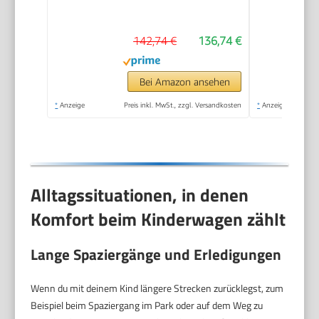
Babyschale ab Geburt
bis 22 kg, Klein
142,74 €
136,74 €
Zusammenklappbar,
Liegefunktion,
Getränkehalter &
Bei Amazon ansehen
Tablett, UV-Schutz
*
Anzeige
Preis inkl. MwSt., zzgl. Versandkosten
*
Anzeige
50+ (Grey)
Alltagssituationen, in denen
Komfort beim Kinderwagen zählt
Lange Spaziergänge und Erledigungen
Wenn du mit deinem Kind längere Strecken zurücklegst, zum
Beispiel beim Spaziergang im Park oder auf dem Weg zu