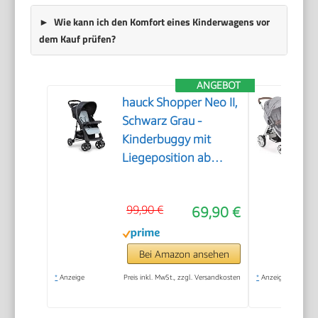
Wie kann ich den Komfort eines Kinderwagens vor
dem Kauf prüfen?
ANGEBOT
hauck Shopper Neo II,
Schwarz Grau -
Kinderbuggy mit
Liegeposition ab
Geburt bis 22 kg, 2x
Tablett mit
99,90 €
69,90 €
Getränkehalter,
Einhändig Klein
Zusammenklappbar,
Bei Amazon ansehen
Tasche im Verdeck, XL
*
Anzeige
Preis inkl. MwSt., zzgl. Versandkosten
*
Anzeige
Korb