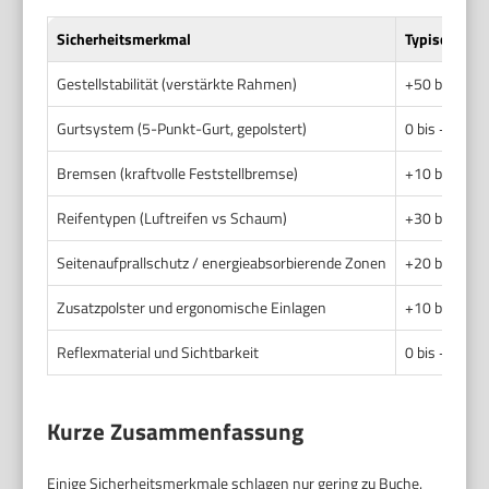
Sicherheitsmerkmal
Typischer Pr
Gestellstabilität (verstärkte Rahmen)
+50 bis +20
Gurtsystem (5-Punkt-Gurt, gepolstert)
0 bis +40 €
Bremsen (kraftvolle Feststellbremse)
+10 bis +60 
Reifentypen (Luftreifen vs Schaum)
+30 bis +15
Seitenaufprallschutz / energieabsorbierende Zonen
+20 bis +10
Zusatzpolster und ergonomische Einlagen
+10 bis +50 
Reflexmaterial und Sichtbarkeit
0 bis +15 €
Kurze Zusammenfassung
Einige Sicherheitsmerkmale schlagen nur gering zu Buche.