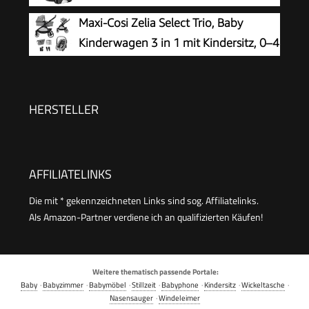
Regenschutz Kindertisch ECE R129,
Kinderwagen
Maxi-Cosi Zelia Select Trio, Baby
Schwarz/Schwarz
Kinderwagen 3 in 1 mit Kindersitz, 0–4
Jahre (0–22 kg), Einhändig Klappbar,
Kompaktes und Wendbares Kinderwagen Set,
Mit CabrioFix S i-Size-Kindersitz, Grau
HERSTELLER
AFFILIATELINKS
Die mit * gekennzeichneten Links sind sog. Affiliatelinks.
Als Amazon-Partner verdiene ich an qualifizierten Käufen!
Weitere thematisch passende Portale:
Baby
·
Babyzimmer
·
Babymöbel
·
Stillzeit
·
Babyphone
·
Kindersitz
·
Wickeltasche
·
Nasensauger
·
Windeleimer