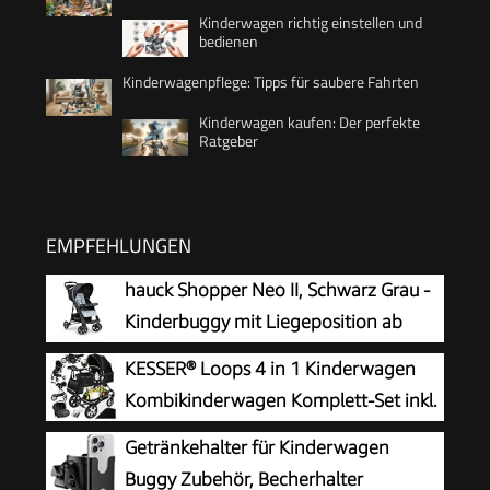
Kinderwagen richtig einstellen und
bedienen
Kinderwagenpflege: Tipps für saubere Fahrten
Kinderwagen kaufen: Der perfekte
Ratgeber
EMPFEHLUNGEN
hauck Shopper Neo II, Schwarz Grau -
Kinderbuggy mit Liegeposition ab
Geburt bis 22 kg, 2x Tablett mit
KESSER® Loops 4 in 1 Kinderwagen
Getränkehalter, Einhändig Klein
Kombikinderwagen Komplett-Set inkl.
Zusammenklappbar, Tasche im Verdeck, XL Korb
Babywanne & Buggy Sportsitz & Auto-
Getränkehalter für Kinderwagen
Babyschale Voll-Gummireifen Wickeltasche
Buggy Zubehör, Becherhalter