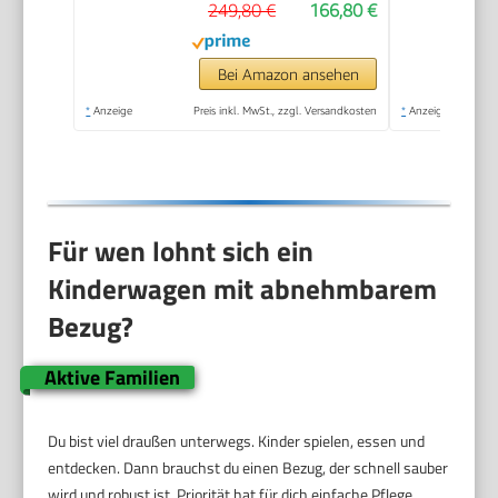
249,80 €
166,80 €
Babyschale Voll-
Gummireifen
Wickeltasche
Bei Amazon ansehen
Regenschutz
*
Anzeige
Preis inkl. MwSt., zzgl. Versandkosten
*
Anzeige
Kindertisch ECE R129,
Schwarz/Champagne
Für wen lohnt sich ein
Kinderwagen mit abnehmbarem
Bezug?
Aktive Familien
Du bist viel draußen unterwegs. Kinder spielen, essen und
entdecken. Dann brauchst du einen Bezug, der schnell sauber
wird und robust ist. Priorität hat für dich einfache Pflege.